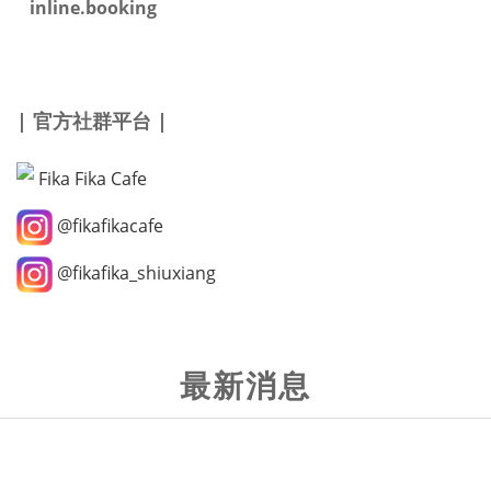
inline.booking
| 官方社群平台 |
Fika Fika Cafe
@fikafikacafe
@
fikafika_shiuxiang
最新消息