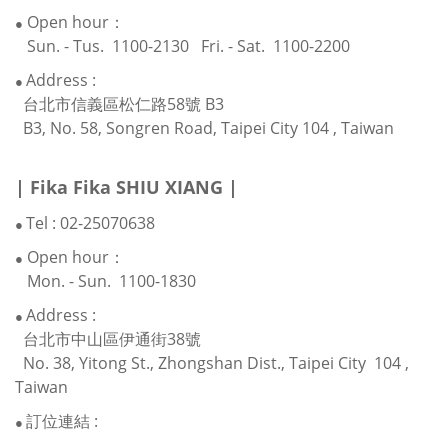
Open hour：
●
Sun. - Tus. 1100-2130 Fri. - Sat. 1100-2200
Address :
●
台北市信義區松仁路58號 B3
B3, No. 58, Songren Road, Taipei City 104 , Taiwan
| Fika Fika SHIU XIANG
|
Tel : 02-25070638
●
Open hour：
●
Mon. - Sun. 1100-1830
Address :
●
台北市中山區伊通街38號
No. 38, Yitong St., Zhongshan Dist., Taipei City 104 ,
Taiwan
訂位連結
:
●