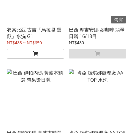
售完
衣索比亞 古吉「烏拉嘎 靈
巴西 摩吉安娜 歐咖啡 翡翠
獸」水洗 G1
日曬 16/18目
NT$488 ~ NT$650
NT$480
巴西 伊帕內瑪 黃波本精選
肯亞 潔琪娜處理廠 AA TOP