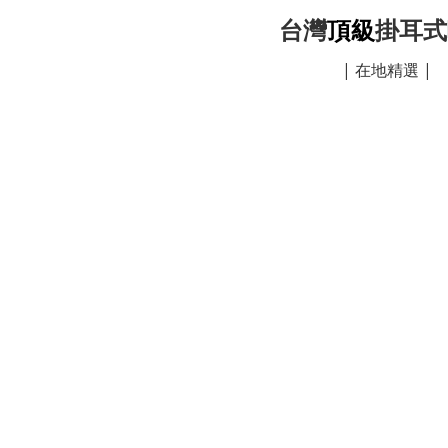
台灣
頂級
掛耳式
| 在地精選 |