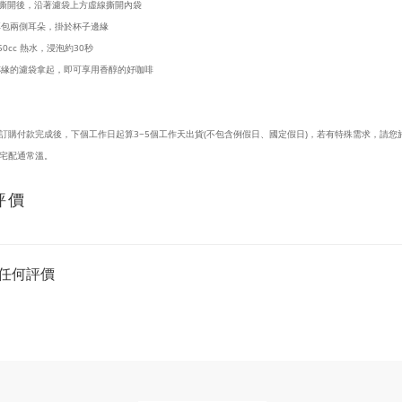
裝撕開後，沿著濾袋上方虛線撕開內袋
掛耳包兩側耳朵，掛於杯子邊緣
150cc 熱水，浸泡約30秒
在杯緣的濾袋拿起，即可享用香醇的好咖啡
訂購付款完成後，下個工作日起算3~5個工作天出貨(不包含例假日、國定假日)，若有特殊需求，請您
宅配通常溫。
評價
任何評價