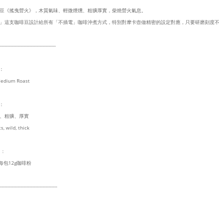
豆《搖曳營火》，木質氣味、輕微煙燻、粗獷厚實，柴燒營火氣息。
」這支咖啡豆設計給所有「不插電」咖啡沖煮方式，特別對摩卡壺做精密的設定對應，只要研磨刻度
--------------------------------------
：
dium Roast
述：
、粗獷、厚實
, wild, thick
：
每包12g咖啡粉
---------------------------------------