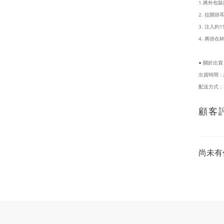
1.將外包
2. 拉開
3. 注入約
4. 將掛
● 關於出貨
出貨時間：
配送方式：
顧客
尚未有