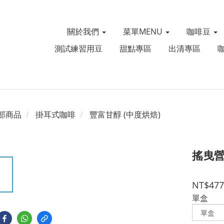
關於我們
菜單MENU
咖啡豆
測試練習用豆
甜點專區
出清專區
部商品
掛耳式咖啡
豐富甘醇 (中度烘焙)
搖曳營
NT$477
單盒