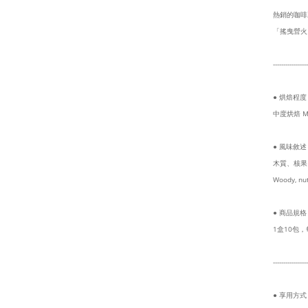
熱銷的咖啡
「搖曳營火
-----------------
●
烘焙程度
中度烘焙 Me
● 風味敘
木質、核果
Woody, nuts
● 商品規格
1盒10包，
-----------------
● 享用方式