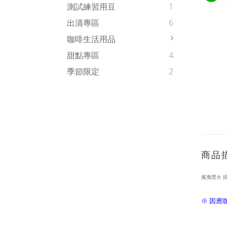
測試練習用豆
1
出清專區
6
咖啡生活用品
甜點專區
4
季節限定
2
商品
搖曳營火 掛耳式
※ 因應