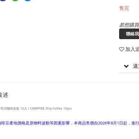
售完
若想購買
聯絡我
加入
送
描述
咖啡盒裝 10入 / CAMPFIRE Drip Coffee 10pcs
咖啡豆產地價格及原物料波動等因素影響，本商品售價自2026年8月1日起，進