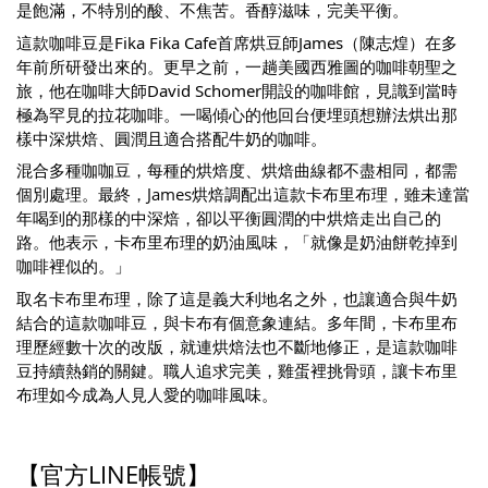
是飽滿，不特別的酸、不焦苦。香醇滋味，完美平衡。
這款咖啡豆是Fika Fika Cafe首席烘豆師James（陳志煌）在多
年前所研發出來的。更早之前，一趟美國西雅圖的咖啡朝聖之
旅，他在咖啡大師David Schomer開設的咖啡館，見識到當時
極為罕見的拉花咖啡。一喝傾心的他回台便埋頭想辦法烘出那
樣中深烘焙、圓潤且適合搭配牛奶的咖啡。
混合多種咖咖豆，每種的烘焙度、烘焙曲線都不盡相同，都需
個別處理。最終，James烘焙調配出這款卡布里布理，雖未達當
年喝到的那樣的中深焙，卻以平衡圓潤的中烘焙走出自己的
路。他表示，卡布里布理的奶油風味，「就像是奶油餅乾掉到
咖啡裡似的。」
取名卡布里布理，除了這是義大利地名之外，也讓適合與牛奶
結合的這款咖啡豆，與卡布有個意象連結。多年間，卡布里布
理歷經數十次的改版，就連烘焙法也不斷地修正，是這款咖啡
豆持續熱銷的關鍵。職人追求完美，雞蛋裡挑骨頭，讓卡布里
布理如今成為人見人愛的咖啡風味。
【官方LINE帳號】