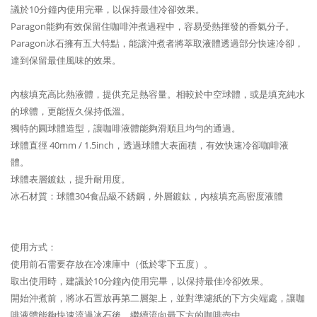
議於10分鐘內使用完畢，以保持最佳冷卻效果。
Paragon能夠有效保留住咖啡沖煮過程中，容易受熱揮發的香氣分子。
Paragon冰石擁有五大特點，能讓沖煮者將萃取液體透過部分快速冷卻，
達到保留最佳風味的效果。
內核填充高比熱液體，提供充足熱容量。相較於中空球體，或是填充純水
的球體，更能恆久保持低溫。
獨特的圓球體造型，讓咖啡液體能夠滑順且均勻的通過。
球體直徑 40mm / 1.5inch，透過球體大表面積，有效快速冷卻咖啡液
體。
球體表層鍍鈦，提升耐用度。
冰石材質：球體304食品級不銹鋼，外層鍍鈦，內核填充高密度液體
使用方式：
使用前石需要存放在冷凍庫中（低於零下五度）。
取出使用時，建議於10分鐘內使用完畢，以保持最佳冷卻效果。
開始沖煮前，將冰石置放再第二層架上，並對準濾紙的下方尖端處，讓咖
啡液體能夠快速流過冰石後，繼續流向最下方的咖啡壺中。