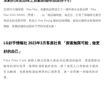
策劃的深度品味之旅獻給咖啡頑固份子們
亞洲50大咖啡館「Fika Fika」為慶祝品牌成立十一週年推出全新品牌「Fika
Fika SHIU XIANG（秀香）」，以「精品咖啡館」為定位，打造了與咖啡元素完
美結合的沈靜空間，再加入 Fine Dining 般的品味體驗，創造出咖啡全新風味與
體驗，推薦給咖啡頑固份子們與深度玩家！
LG好手情報社 2023年3月客座社長 「探索無限可能，做更
好的自己」
Fika Fika Cafe 創辦人陳志煌教大家如何品嚐淺焙咖啡，透過觀察好
咖啡的琥珀色澤，嗅聞乾濕香氣的差別，除了感受入口滑順或卡澀的
舌尖觸感，也體會飽滿或稀薄的口感厚度，進一步理解一杯咖啡的好
壞。