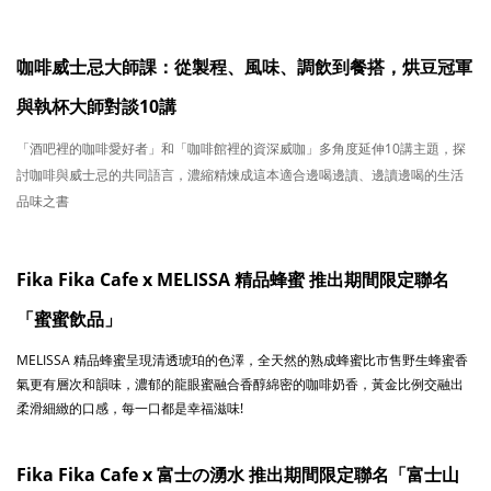
咖啡威士忌大師課：從製程、風味、調飲到餐搭，烘豆冠軍
與執杯大師對談10講
「
酒吧裡的咖啡愛好者」和「咖啡館裡的資深威咖」多角度延伸10講主題，探
討咖啡與威士忌的共同語言，濃縮精煉成這本適合邊喝邊讀、邊讀邊喝的生活
品味之書
Fika Fika Cafe x MELISSA 精品蜂蜜 推出期間限定聯名
「蜜蜜飲品」
MELISSA 精品蜂蜜
呈現清透琥珀的色澤，
全天然的熟成蜂蜜比市售野生蜂蜜香
氣更有層次和韻味，
濃郁的龍眼蜜融合香醇綿密的咖啡奶香，
黃金比例交融出
柔滑細緻的口感，
每一口都是幸福滋味!
Fika Fika Cafe x 富士の湧水 推出期間限定聯名「富士山