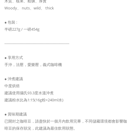
木質、核果、粗獷、厚實
Woody、 nuts、wild、 thick
● 包裝 :
半磅227g / 一磅454g
-------------------------------------------------------
● 享用方式
手沖，法壓，愛樂壓，義式咖啡機
● 沖煮建議
中度烘焙
建議使用攝氏93.3度水溫沖煮
建議粉水比為1:15(16g粉+240ml水)
● 賞味期建議
已開封之咖啡豆，請盡快於一個月內飲用完畢，不同儲藏環境都會影響咖
啡豆的保存狀況，此建議為最佳飲用狀態。