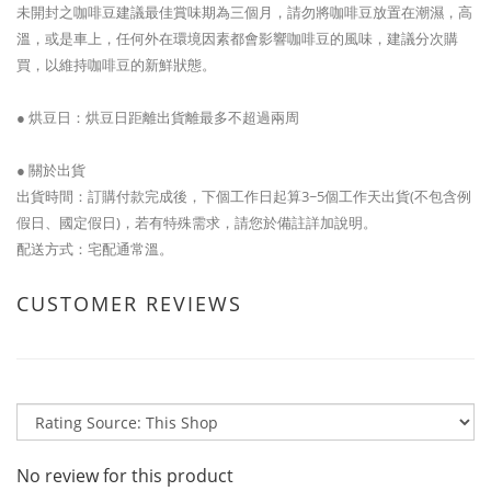
未開封之咖啡豆建議最佳賞味期為三個月，請勿將咖啡豆放置在潮濕，高
溫，或是車上，任何外在環境因素都會影響咖啡豆的風味，建議分次購
買，以維持咖啡豆的新鮮狀態。
● 烘豆日：烘豆日距離出貨離最多不超過兩周
● 關於出貨
出貨時間：訂購付款完成後，下個工作日起算3~5個工作天出貨(不包含例
假日、國定假日)，若有特殊需求，請您於備註詳加說明。
配送方式：宅配通常溫。
CUSTOMER REVIEWS
No review for this product