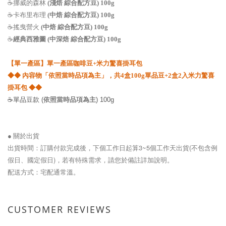
☕
挪威的森林
(
淺焙 綜合配方豆
) 100g
☕
卡布里布理
(
中焙 綜合配方豆
) 100g
☕搖曳營火
(
中焙 綜合配方豆
) 100g
☕
經典西雅圖 (
中深焙 綜合配方豆
) 100g
【
單一產區
】
單一產區咖啡豆+米力驚喜掛耳包
◆
◆ 內容物「
依照當時品項為主」，
共4盒100g單品豆+2盒2入米力驚喜
掛耳包
◆
◆
☕單品豆款 (
依照當時品項為主
) 100g
● 關於出貨
訂購付款完成後，下個工作日起算3~5個工作天出貨(不包含例
出貨時間：
假日、國定假日)，若有特殊需求，請您於備註詳加說明。
配送方式：宅配通常溫。
CUSTOMER REVIEWS