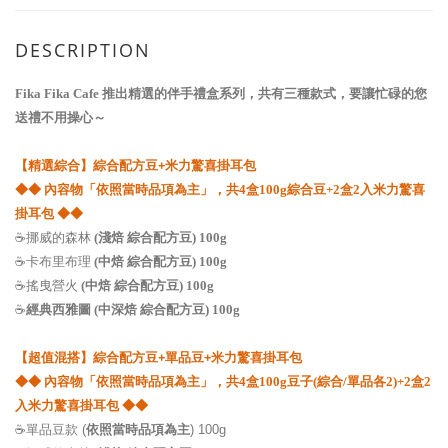
DESCRIPTION
Fika Fika Cafe 推出精選的伴手禮盒系列，共有三種款式，要讓忙碌的您
送禮不用操心～
【精選綜合】綜合配方豆+米力驚喜掛耳包
◆
◆ 內容物「
依照當時品項為主」，
共4盒100g綜合豆+2盒2入米力驚喜
掛耳包
◆
◆
☕挪威的森林
(
淺焙 綜合配方豆
) 100g
☕
卡布里布理
(
中焙 綜合配方豆
) 100g
☕搖曳營火
(
中焙 綜合配方豆
) 100g
☕
經典西雅圖 (
中深焙 綜合配方豆
) 100g
綜合配方豆+單品豆+米力驚喜掛耳包
【
超值混搭
】
◆
◆ 內容物「
依照當時品項為主」，
共4盒100g豆子(綜合/單品各2)+2盒2
入米力驚喜掛耳包
◆
◆
☕單品豆款 (
依照當時品項為主
) 100g