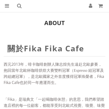
ABOUT
關於Fika Fika Cafe
西元2013年，啡卡咖啡創辦人陳志煌先生遠赴北歐參賽，
抱回當年北歐杯咖啡烘焙大賽雙料冠軍（Espresso 組冠軍及
Fika
跨組總冠軍），是北歐國家之外首度獲得冠軍殊榮者，
Fika Cafe也於同一年應運而生。
「Fika」是瑞典文「
一起喝咖啡休憩」的意思，
我們希望踏
進店裡的每一位顧客，都能享受到北歐式視覺、嗅覺、
味覺